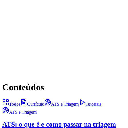
Yo
Resume
Conteúdos
Preços
Entrar
Comece Agora
PT
EN
ES
Conteúdos
Todos
Currículo
ATS e Triagem
Tutoriais
ATS e Triagem
ATS: o que é e como passar na triagem