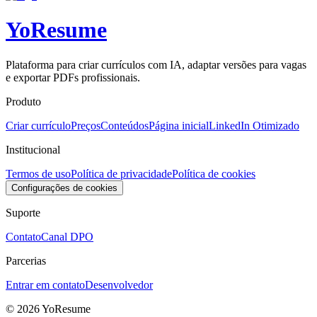
Yo
Resume
Plataforma para criar currículos com IA, adaptar versões para vagas
e exportar PDFs profissionais.
Produto
Criar currículo
Preços
Conteúdos
Página inicial
LinkedIn Otimizado
Institucional
Termos de uso
Política de privacidade
Política de cookies
Configurações de cookies
Suporte
Contato
Canal DPO
Parcerias
Entrar em contato
Desenvolvedor
©
2026
YoResume