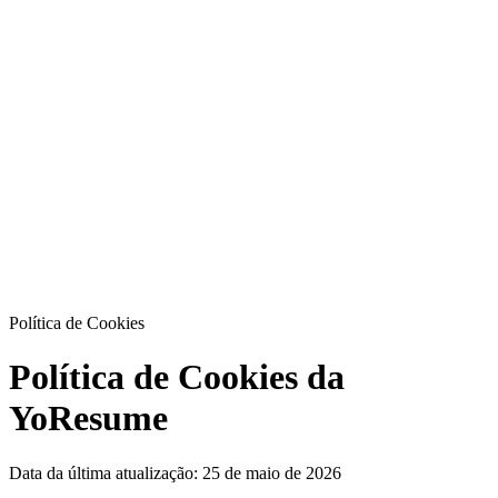
Yo
Resume
Conteúdos
Preços
Entrar
Comece Agora
PT
EN
ES
Política de Cookies
Política de Cookies da
YoResume
Data da última atualização:
25 de maio de 2026