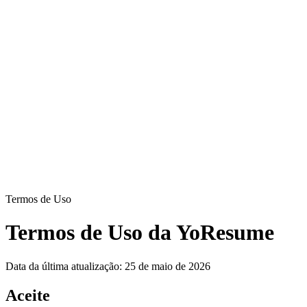
Yo
Resume
Conteúdos
Preços
Entrar
Comece Agora
PT
EN
ES
Termos de Uso
Termos de Uso da YoResume
Data da última atualização:
25 de maio de 2026
Aceite