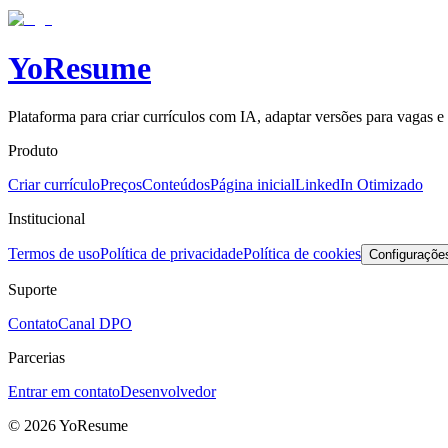
Yo
Resume
Plataforma para criar currículos com IA, adaptar versões para vagas e
Produto
Criar currículo
Preços
Conteúdos
Página inicial
LinkedIn Otimizado
Institucional
Termos de uso
Política de privacidade
Política de cookies
Configuraçõe
Suporte
Contato
Canal DPO
Parcerias
Entrar em contato
Desenvolvedor
©
2026
YoResume