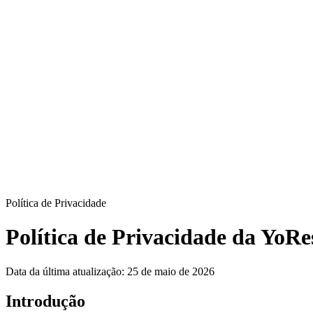
Yo
Resume
Conteúdos
Preços
Entrar
Comece Agora
PT
EN
ES
Política de Privacidade
Política de Privacidade da YoR
Data da última atualização:
25 de maio de 2026
Introdução