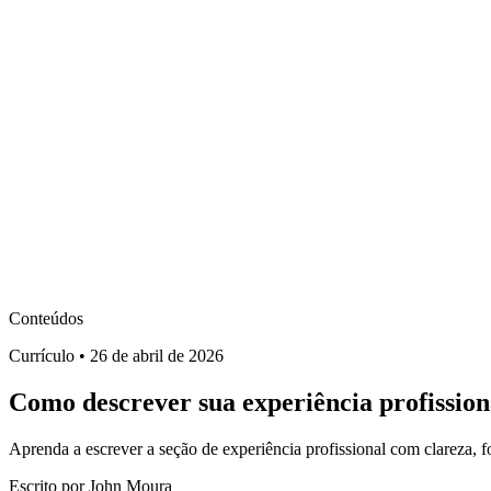
Yo
Resume
Conteúdos
Preços
Entrar
Comece Agora
PT
EN
ES
Conteúdos
Currículo
•
26 de abril de 2026
Como descrever sua experiência profission
Aprenda a escrever a seção de experiência profissional com clareza, fo
Escrito por
John Moura